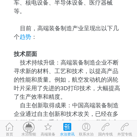
车、核电设备、半导体设备、医疗器械
等。
目前，高端装备制造产业呈现出以下几
个
趋势
：
技术层面
技术持续升级：高端装备制造企业不断
寻求新的材料、工艺和技术，以提高产品
的性能和质量。例如，航空发动机的涡轮
叶片采用了先进的3D打印技术，大幅提高
了生产效率和精度。
自主创新取得成果：中国高端装备制造
企业通过自主创新和技术攻关，已经在多
个领域取得了重大突破。例如，我国自主
研发的C919客机成功首飞，标志着中国航
首页
高端装备
水泊资讯
联系水泊
国内专线
外贸专线
©2017-2026
水泊智能
鲁ICP备09059980号-1
鲁公网安备 37083202370898号
水泊智能