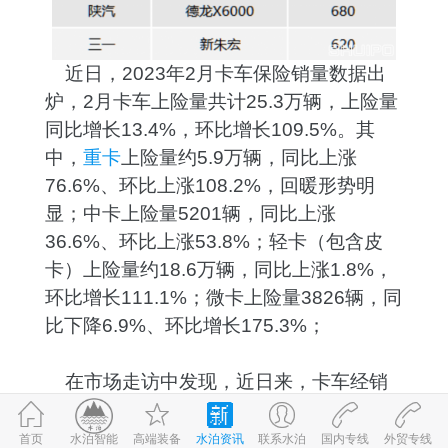
近日，2023年2月卡车保险销量数据出
炉，2月卡车上险量共计25.3万辆，上险量
同比增长13.4%，环比增长109.5%。其
中，
重卡
上险量约5.9万辆，同比上涨
76.6%、环比上涨108.2%，回暖形势明
显；中卡上险量5201辆，同比上涨
36.6%、环比上涨53.8%；轻卡（包含皮
卡）上险量约18.6万辆，同比上涨1.8%，
环比增长111.1%；微卡上险量3826辆，同
比下降6.9%、环比增长175.3%；
在市场走访中发现，近日来，卡车经销
门店中600及以上大马力段产品的咨询用户
开始增多，经销商捕获到这一市场需求，
首页
高端装备
水泊资讯
联系水泊
国内专线
外贸专线
©2017-2026
水泊智能
鲁ICP备09059980号-1
鲁公网安备 37083202370898号
水泊智能