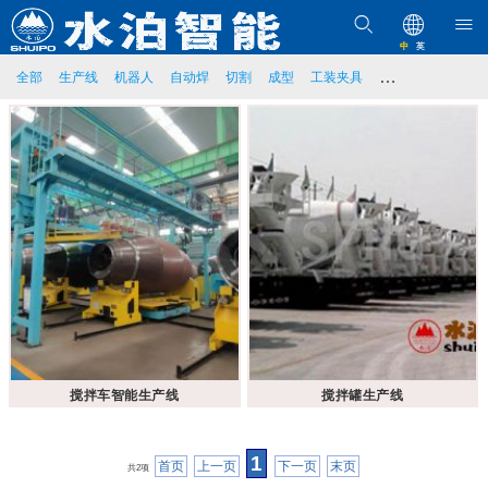
中
英
…
全部
生产线
机器人
自动焊
切割
成型
工装夹具
搅拌车智能生产线
搅拌罐生产线
1
首页
上一页
下一页
末页
共2项