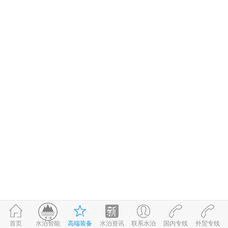
首页
高端装备
水泊资讯
联系水泊
国内专线
外贸专线
©2017-2026
水泊智能
鲁ICP备09059980号-1
鲁公网安备 37083202370898号
水泊智能