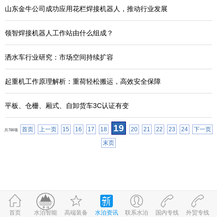
山东金牛公司成功应用花栏焊接机器人，推动行业发展
领智焊接机器人工作站由什么组成？
洒水车行业研究：市场空间持续扩容
起重机工作原理解析：重荷轻松搬运，高效安全保障
平板、仓栅、厢式、自卸货车3C认证有变
19
首页
上一页
15
16
17
18
20
21
22
23
24
下一页
共786项
末页
首页
高端装备
水泊资讯
联系水泊
国内专线
外贸专线
©2017-2026
水泊智能
鲁ICP备09059980号-1
鲁公网安备 37083202370898号
水泊智能