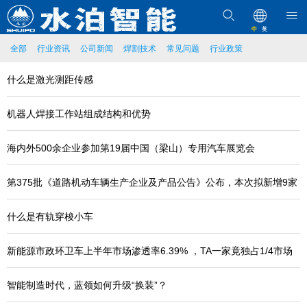
中
英
全部
行业资讯
公司新闻
焊割技术
常见问题
行业政策
什么是激光测距传感
机器人焊接工作站组成结构和优势
海内外500余企业参加第19届中国（梁山）专用汽车展览会
第375批《道路机动车辆生产企业及产品公告》公布，本次拟新增9家
专用车企业
什么是有轨穿梭小车
新能源市政环卫车上半年市场渗透率6.39% ，TA一家竟独占1/4市场
份额
智能制造时代，蓝领如何升级“换装”？