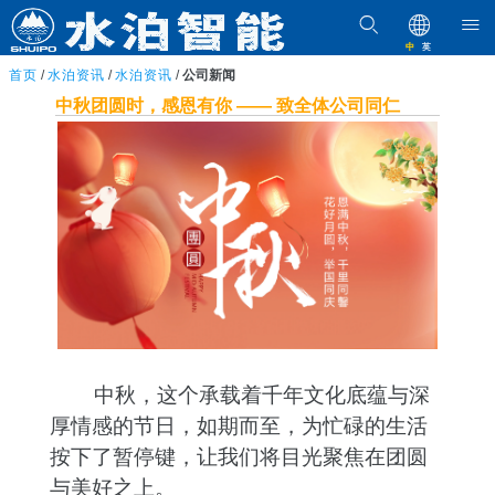
中
英
首页
/
水泊资讯
/
水泊资讯
/
公司新闻
中秋团圆时，感恩有你 —— 致全体公司同仁
中秋，这个承载着千年文化底蕴与深
厚情感的节日，如期而至，为忙碌的生活
按下了暂停键，让我们将目光聚焦在团圆
与美好之上。