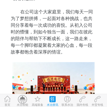
在公司这个大家庭里，我们每天一同
为了梦想拼搏，一起面对各种挑战，也共
同分享着每一次成功的喜悦。从初入公司
时的懵懂，到如今独当一面，我们在彼此
的陪伴与帮助下不断成长，这一路走来，
每一个脚印都凝聚着大家的心血，每一段
故事都饱含着深厚的情谊。
首页
高端装备
水泊资讯
联系水泊
国内专线
外贸专线
©2017-2026
水泊智能
鲁ICP备09059980号-1
鲁公网安备 37083202370898号
水泊智能