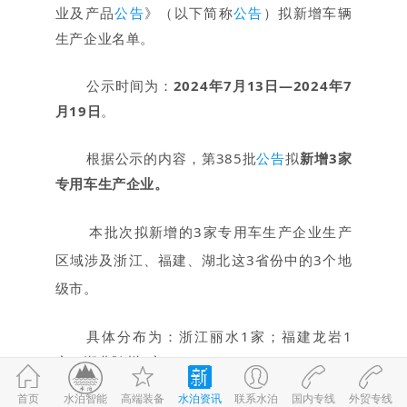
业及产品
公告
》（以下简称
公告
）拟新增车辆
生产企业名单。
公示时间为：
2024年7月13日—2024年7
月19日
。
根据公示的内容，第385批
公告
拟
新增3家
专用车生产企业。
本批次拟新增的3家专用车生产企业生产
区域涉及浙江、福建、湖北
这3省份中的3个地
级市。
具体分布为：浙江丽水1家；福建龙岩1
家；湖北随州1家。
首页
高端装备
水泊资讯
联系水泊
国内专线
外贸专线
©2017-2026
水泊智能
鲁ICP备09059980号-1
鲁公网安备 37083202370898号
水泊智能