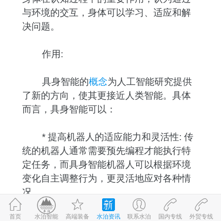
与环境的交互，身体可以学习、适应和解
决问题。
作用:
具身智能的
概念
为人工智能研究提供
了新的方向，使其更接近人类智能。具体
而言，具身智能可以：
* 提高机器人的适应能力和灵活性: 传
统的机器人通常需要预先编程才能执行特
定任务，而具身智能机器人可以根据环境
变化自主调整行为，更灵活地应对各种情
况。
* 促进机器学习和认知发展: 通过与环
首页
高端装备
水泊资讯
联系水泊
国内专线
外贸专线
©2017-2026
水泊智能
鲁ICP备09059980号-1
鲁公网安备 37083202370898号
水泊智能
境交互，具身智能机器人可以从经验中学