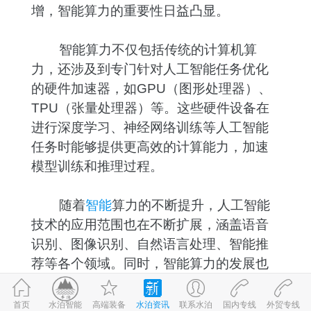
增，智能算力的重要性日益凸显。
智能算力不仅包括传统的计算机算
力，还涉及到专门针对人工智能任务优化
的硬件加速器，如GPU（图形处理器）、
TPU（张量处理器）等。这些硬件设备在
进行深度学习、神经网络训练等人工智能
任务时能够提供更高效的计算能力，加速
模型训练和推理过程。
随着
智能
算力的不断提升，人工智能
技术的应用范围也在不断扩展，涵盖语音
识别、图像识别、自然语言处理、智能推
荐等各个领域。同时，智能算力的发展也
推动了人工智能技术的持续创新和进步，
为各行业带来了更多的智能化解决方案和
首页
高端装备
水泊资讯
联系水泊
国内专线
外贸专线
©2017-2026
水泊智能
鲁ICP备09059980号-1
鲁公网安备 37083202370898号
水泊智能