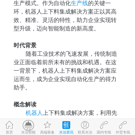
生产模式。作为自动化
生产线
的关键一
环，机器人上下料集成解决方案正以其高
效、精准、灵活的特性，助力企业实现转
型升级，迈向智能制造的新高度。
时代背景
随着工业技术的飞速发展，传统制造
业正面临着前所未有的挑战和机遇。在这
一背景下，机器人上下料集成解决方案应
运而生，成为企业实现自动化生产的得力
助手。
概念解读
机器人
上下料集成解决方案，利用先
进的机器人技术和智能控制系统，实现了
生产线上物料的自动搬运、装卸和定位。
首页
高端装备
水泊资讯
联系水泊
国内专线
外贸专线
©2017-2026
水泊智能
鲁ICP备09059980号-1
鲁公网安备 37083202370898号
水泊智能