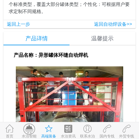
个标准类型，覆盖大部分罐体类型；个性化：可根据用户要
求定制不同规格。
返回上一步
返回自动焊设备>>
产品详情
温馨提示
产品名称：异形罐体环缝自动焊机
首页
高端装备
水泊资讯
联系水泊
国内专线
外贸专线
©2017-2026
水泊智能
鲁ICP备09059980号-1
鲁公网安备 37083202370898号
水泊智能