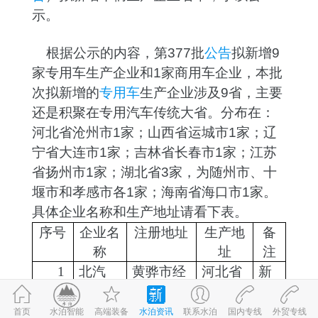
示。
根据公示的内容，第377批
公告
拟新增9
家专用车生产企业和1家商用车企业，本批
次拟新增的
专用车
生产企业涉及9省，主要
还是积聚在专用汽车传统大省。分布在：
河北省沧州市
1家；
山西省运城市
1家；
辽
宁省大连市
1家；
吉林省长春市
1家；
江苏
省扬州市
1家；湖北省3家，为
随州市
、
十
堰市
和
孝感市
各1家；
海南省海口市
1家。
具体企业名称和生产地址请看下表。
序号
企业名
注册地址
生产地
备
称
址
注
1
北汽
黄骅市经
河北省
新
（黄
济开发区
沧州市
建
骅）专
黄骅市
专
首页
高端装备
水泊资讯
联系水泊
国内专线
外贸专线
©2017-2026
水泊智能
鲁ICP备09059980号-1
鲁公网安备 37083202370898号
水泊智能