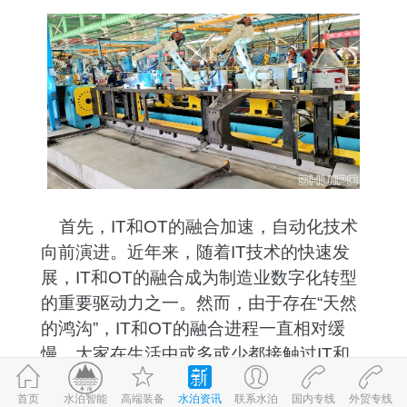
首先，IT和OT的融合加速，自动化技术
向前演进。近年来，随着IT技术的快速发
展，IT和OT的融合成为制造业数字化转型
的重要驱动力之一。然而，由于存在“天然
的鸿沟”，IT和OT的融合进程一直相对缓
慢。大家在生活中或多或少都接触过IT和
OT的代名词，大家对IT肯定都比较熟悉，
首页
高端装备
水泊资讯
联系水泊
国内专线
外贸专线
©2017-2026
水泊智能
鲁ICP备09059980号-1
鲁公网安备 37083202370898号
水泊智能
但是OT可能就会较为陌生。