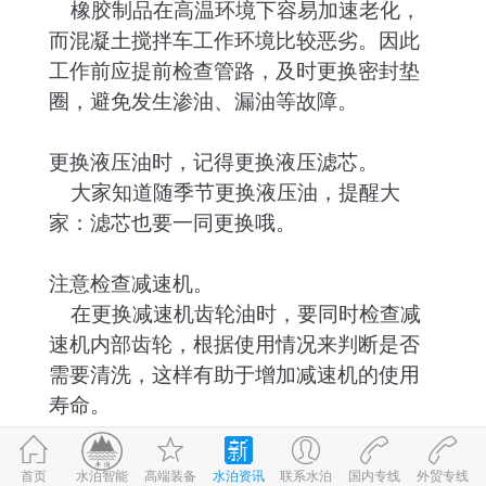
橡胶制品在高温环境下容易加速老化，
而混凝土搅拌车工作环境比较恶劣。因此
工作前应提前检查管路，及时更换密封垫
圈，避免发生渗油、漏油等故障。
更换液压油时，记得更换液压滤芯。
大家知道随季节更换液压油，提醒大
家：滤芯也要一同更换哦。
注意检查减速机。
在更换减速机齿轮油时，要同时检查减
速机内部齿轮，根据使用情况来判断是否
需要清洗，这样有助于增加减速机的使用
寿命。
确认散热器功能。
首页
高端装备
水泊资讯
联系水泊
国内专线
外贸专线
©2017-2026
水泊智能
鲁ICP备09059980号-1
鲁公网安备 37083202370898号
水泊智能