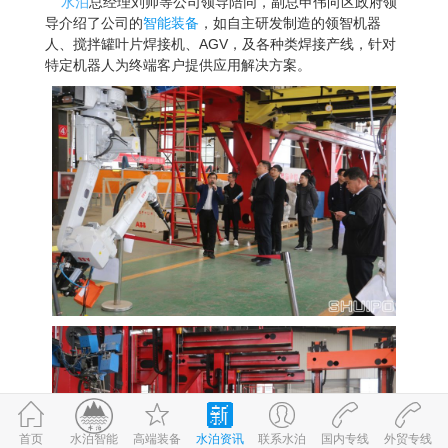
水泊
总经理刘帅等公司领导陪同，副总申伟向区政府领
导介绍了公司的
智能装备
，如自主研发制造的领智机器
人、
搅拌罐
叶片焊接机、AGV，及各种类焊接产线，针对
特定机器人为终端客户提供应用解决方案。
首页
高端装备
水泊资讯
联系水泊
国内专线
外贸专线
©2017-2026
水泊智能
鲁ICP备09059980号-1
鲁公网安备 37083202370898号
水泊智能