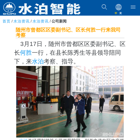
中
英
首页
/
水泊资讯
/
水泊资讯
/
公司新闻
随州市曾都区区委副书记、区长何胜一行来我司
考察
3月17日，随州市曾都区区委副书记、区
长
何胜
一行，在县长陈秀生等县领导陪同
下，来
水泊
考察、指导。