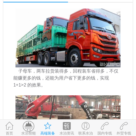
子母车，两车拉货装得多，回程装车省得多，不仅
能赚更多的钱，还能为用户省下更多的钱，实现
1+1>2 的效果。
首页
高端装备
水泊资讯
联系水泊
国内专线
外贸专线
©2017-2026
水泊智能
鲁ICP备09059980号-1
鲁公网安备 37083202370898号
水泊智能