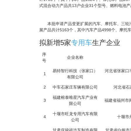
式混合动力产品共13户企业31个型号、燃料电池产
本批申请产品变更扩展的汽车、摩托车、三轮汽车
展产品共计5163个，其中汽车产品4998个、摩
拟新增5家
专用车
生产企业
序
企业名称
号
易特智行科技（张家口）
河北省张家口
1
有限公司
2
中车石家庄车辆有限公司
河北省石
福建榕泰唯星汽车产业有
3
福建省福州市
限公司
十堰市旺龙专用汽车有限
4
十堰市
公司
甘肃庆骏祥汽车制造有限
甘肃省白银市