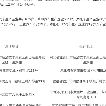
品共12户企业14个型号。
生产企业共计676户，其中汽车生产企业594户、摩托车生产企业80
托车产品146个、三轮汽车产品19个。本批有3户汽车生产企业的3个汽车产
注册地址
生产地址
市经济技术开发区南山经济开发
河北省张家口市经济技术开发区南山经
区经一路东侧
一路东侧
家庄市栾城区裕翔街168号
河北省石家庄市栾城区裕翔街1
闽侯县青口镇镜上村新榕路39号
福建省福州市闽侯县尚干镇东升村良
十堰市丹江口市六里坪工业园区(一专
丹江口市六里坪工业园区
号:3,房号:101
平川区电力路街道水泉南路286
甘肃省白银市平川区电力路街道水泉南