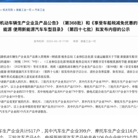
企业共计517户，其中汽车生产企业399户、摩托车生产企业116户
37个、三轮汽车产品4个。申报新能源汽车产品的共有106户企业的223个