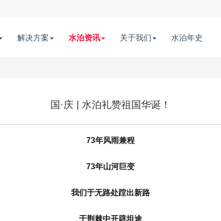
解决方案
水泊资讯
关于我们
水泊年史
国·庆 | 水泊礼赞祖国华诞！
73年风雨兼程
73年山河巨变
我们
于无路处蹚出新路
于荆棘中开辟坦途