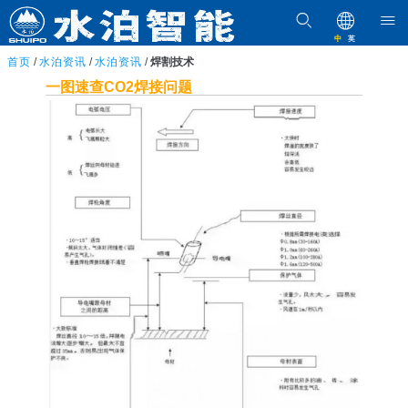
中
英
首页
/
水泊资讯
/
水泊资讯
/
焊割技术
一图速查CO2焊接问题