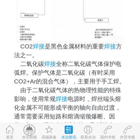
CO2
焊接
是黑色金属材料的重要
焊接
方
法之一。
二氧化碳
焊接
全称二氧化碳气体保护电
弧焊。保护气体是二氧化碳（有时采用
CO2+Ar的混合气体），主要用于手工焊。
由于二氧化碳气体的热物理性能的特殊
影响，使用常规
焊接
电源时，焊丝端头熔
化金属不可能形成平衡的轴向自由过渡，
通常需要采用短路和熔滴缩颈爆断、因
此，与MIG焊自由过渡相比，飞溅较多。
由于所用保护气体价格低廉，采用短路过
首页
高端装备
水泊资讯
联系水泊
国内专线
外贸专线
©2017-2026
水泊智能
鲁ICP备09059980号-1
鲁公网安备 37083202370898号
水泊智能