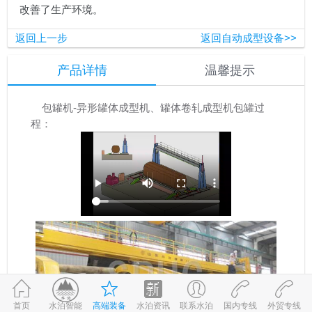
改善了生产环境。
返回上一步
返回自动成型设备>>
产品详情
温馨提示
包罐机-异形罐体成型机、罐体卷轧成型机包罐过
程：
首页
高端装备
水泊资讯
联系水泊
国内专线
外贸专线
©2017-2026
水泊智能
鲁ICP备09059980号-1
鲁公网安备 37083202370898号
水泊智能