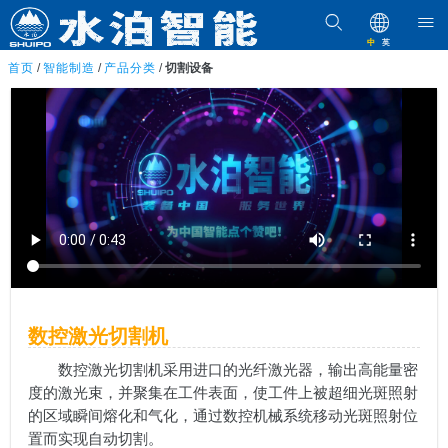
中
英
首页
/
智能制造
/
产品分类
/
切割设备
数控激光切割机
数控激光切割机采用进口的光纤激光器，输出高能量密
度的激光束，并聚集在工件表面，使工件上被超细光斑照射
的区域瞬间熔化和气化，通过数控机械系统移动光斑照射位
置而实现自动切割。